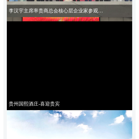
李汉宇主席率贵商总会核心层企业家参观考察国熙酒庄
贵州国熙酒庄-喜迎贵宾