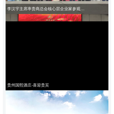
李汉宇主席率贵商总会核心层企业家参观考察国熙酒庄
贵州国熙酒庄-喜迎贵宾